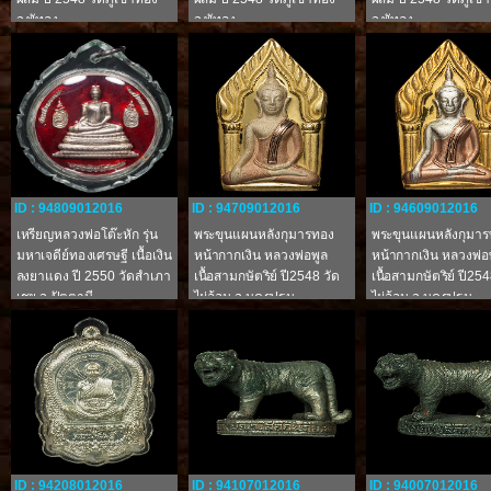
จ.พัทลุง
จ.พัทลุง
จ.พัทลุง
ID : 94809012016
ID : 94709012016
ID : 94609012016
เหรียญหลวงพ่อโต๊ะหัก รุ่น
พระขุนแผนหลังกุมารทอง
พระขุนแผนหลังกุมา
มหาเจดีย์ทองเศรษฐี เนื้อเงิน
หน้ากากเงิน หลวงพ่อพูล
หน้ากากเงิน หลวงพ่อ
ลงยาแดง ปี 2550 วัดสำเภา
เนื้อสามกษัตริย์ ปี2548 วัด
เนื้อสามกษัตริย์ ปี254
เชย จ.ปัตตานี
ไผ่ล้อม จ.นครปฐม
ไผ่ล้อม จ.นครปฐม
ID : 94208012016
ID : 94107012016
ID : 94007012016