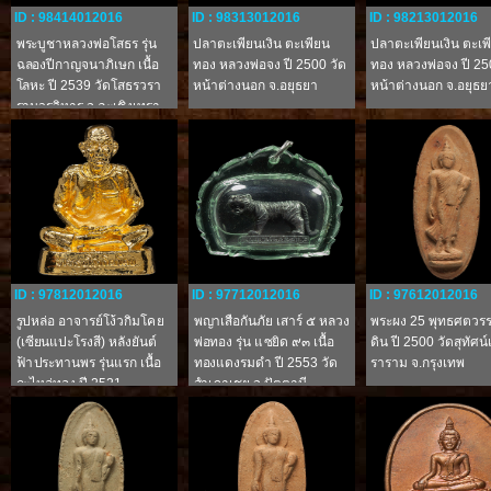
ID : 98414012016
ID : 98313012016
ID : 98213012016
พระบูชาหลวงพ่อโสธร รุ่น
ปลาตะเพียนเงิน ตะเพียน
ปลาตะเพียนเงิน ตะเพ
ฉลองปีกาญจนาภิเษก เนื้อ
ทอง หลวงพ่อจง ปี 2500 วัด
ทอง หลวงพ่อจง ปี 25
โลหะ ปี 2539 วัดโสธรวรา
หน้าต่างนอก จ.อยุธยา
หน้าต่างนอก จ.อยุธย
รามวรวิหาร จ.ฉะเชิงเทรา
ID : 97812012016
ID : 97712012016
ID : 97612012016
รูปหล่อ อาจารย์โง้วกิมโคย
พญาเสือกันภัย เสาร์ ๕ หลวง
พระผง 25 พุทธศตวรรษ
(เซียนแปะโรงสี) หลังยันต์
พ่อทอง รุ่น แซยิด ๙๓ เนื้อ
ดิน ปี 2500 วัดสุทัศน
ฟ้าประทานพร รุ่นแรก เนื้อ
ทองแดงรมดำ ปี 2553 วัด
ราราม จ.กรุงเทพ
กะไหล่ทอง ปี 2521
สำเภาเชย จ.ปัตตานี
จ.ปทุมธานี
(หมายเลข ๓๒๘๒)