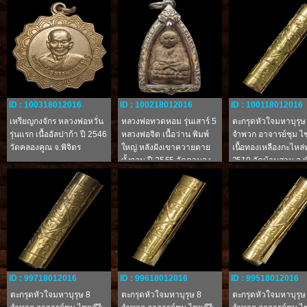
ID : 100318012016
ID : 100218012016
ID : 100118012016
เหรียญกงจักร หลวงพ่อหวั่น
หลวงพ่อทวดหอม รุ่นเสาร์ 5
ตะกรุดหัวใจมหาบุรุษ
รุ่นแรก เนื้ออัลปาก้า ปี 2546
หลวงพ่อจิต เนื้อว่าน พิมพ์
จำพวก อาจารย์ชุม ไช
วัดคลองคูณ จ.พิจิตร
ใหญ่ หลังฝังเขาควายตาย
เนื้อทองเหลืองกะไหล่
ทั้งกลม ปี 2555 วัดควนจง
2519 วัดบ้านสวน จ.พ
(วัดภูเขาล้อม) จ.สงขลา
ID : 99718012016
ID : 99618012016
ID : 99518012016
ตะกรุดหัวใจมหาบุรุษ 8
ตะกรุดหัวใจมหาบุรุษ 8
ตะกรุดหัวใจมหาบุรุษ