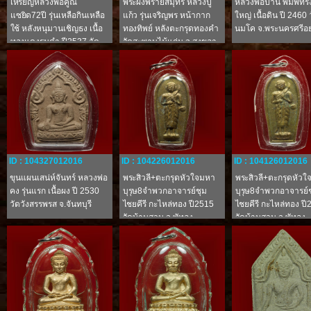
เหรียญหลวงพ่อคูณ
พระผงพรายสมุทร หลวงปู่
หลวงพ่อปาน พิมพ์ทร
แซยิด72ปี รุ่นเหลือกินเหลือ
แก้ว รุ่นเจริญพร หน้ากาก
ใหญ่ เนื้อดิน ปี 2460
ใช้ หลังหนุมานเชิญธง เนื้อ
ทองทิพย์ หลังตะกรุดทองคำ
นมโค จ.พระนครศรีอ
ทองแดงรมดำ ปี2537 วัด
วัดสะพานไม้แก่น จ.สงขลา
บ้านไร่ จ.นครราชสีมา
ID : 104327012016
ID : 104226012016
ID : 104126012016
ขุนแผนเสน่ห์จันทร์ หลวงพ่อ
พระสิวลี+ตะกรุดหัวใจมหา
พระสิวลี+ตะกรุดหัว
คง รุ่นแรก เนื้อผง ปี 2530
บุรุษ8จำพวกอาจารย์ชุม
บุรุษ8จำพวกอาจารย์
วัดวังสรรพรส จ.จันทบุรี
ไชยคีรี กะไหล่ทอง ปี2515
ไชยคีรี กะไหล่ทอง ป
วัดบ้านสวน จ.พัทลุง
วัดบ้านสวน จ.พัทลุง