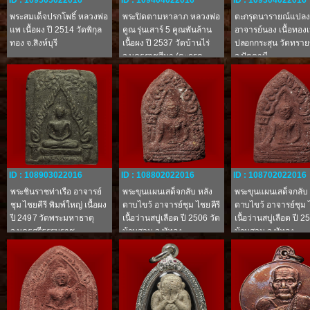
ID : 109505022016
ID : 109404022016
ID : 109304022016
พระสมเด็จปรกโพธิ์ หลวงพ่อ
พระปิดตามหาลาภ หลวงพ่อ
ตะกรุดนารายณ์แปลง
แพ เนื้อผง ปี 2514 วัดพิกุล
คูณ รุ่นเสาร์ 5 คูณพันล้าน
อาจารย์นอง เนื้อทอง
ทอง จ.สิงห์บุรี
เนื้อผง ปี 2537 วัดบ้านไร่
ปลอกกระสุน วัดทรา
จ.นครราชสีมา (ตะกรุด
จ.ปัตตานี
ทองคำ)
ID : 108903022016
ID : 108802022016
ID : 108702022016
พระชินราชท่าเรือ อาจารย์
พระขุนแผนเสด็จกลับ หลัง
พระขุนแผนเสด็จกลับ 
ชุม ไชยคีรี พิมพ์ใหญ่ เนื้อผง
ดาบไขว้ อาจารย์ชุม ไชยคีรี
ดาบไขว้ อาจารย์ชุม ไ
ปี 2497 วัดพระมหาธาตุ
เนื้อว่านสบู่เลือด ปี 2506 วัด
เนื้อว่านสบู่เลือด ปี 2
จ.นครศรีธรรมราช
บ้านสวน จ.พัทลุง
บ้านสวน จ.พัทลุง