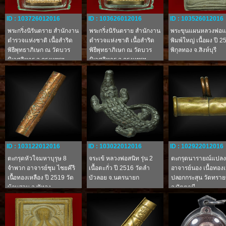
ID : 103726012016
ID : 103626012016
ID : 103526012016
พระกริ่งนิรันตราย สำนักงาน
พระกริ่งนิรันตราย สำนักงาน
พระขุนแผนหลวงพ่อ
ตำรวจแห่งชาติ เนื้อสำริด
ตำรวจแห่งชาติ เนื้อสำริด
พิมพ์ใหญ่ เนื้อผง ปี 2
พิธีพุทธาภิเษก ณ วัดบวร
พิธีพุทธาภิเษก ณ วัดบวร
พิกุลทอง จ.สิงห์บุรี
นิเวศวิหาร จ.กรุงเทพฯ
นิเวศวิหาร จ.กรุงเทพฯ
(หมายเลข ๒๓๓๔๗๙)
(หมายเลข ๒๓๕๙๙๗)
ID : 103122012016
ID : 103022012016
ID : 102922012016
ตะกรุดหัวใจมหาบุรุษ 8
จระเข้ หลวงพ่อสนิท รุ่น 2
ตะกรุดนารายณ์แปลง
จำพวก อาจารย์ชุม ไชยคีรี
เนื้อตะกั่ว ปี 2516 วัดลำ
อาจารย์นอง เนื้อทอง
เนื้อทองเหลือง ปี 2519 วัด
บัวลอย จ.นครนายก
ปลอกกระสุน วัดทรา
บ้านสวน จ.พัทลุง
จ.ปัตตานี