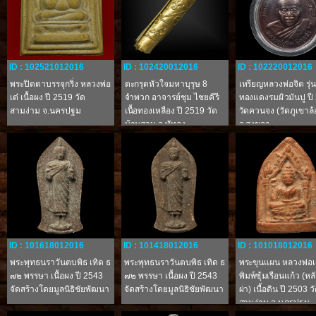
ID : 102521012016
ID : 102420012016
ID : 102220012016
พระปิดตาบรรจุกริ่ง หลวงพ่อ
ตะกรุดหัวใจมหาบุรุษ 8
เหรียญหลวงพ่อจิต รุ่น 
เต๋ เนื้อผง ปี 2519 วัด
จำพวก อาจารย์ชุม ไชยคีรี
ทองแดงรมผิวมันปู ปี
สามง่าม จ.นครปฐม
เนื้อทองเหลือง ปี 2519 วัด
วัดควนจง (วัดภูเขาล
บ้านสวน จ.พัทลุง
จ.สงขลา
ID : 101618012016
ID : 101418012016
ID : 101018012016
พระพุทธนราวันตบพิธ เทิด ธ
พระพุทธนราวันตบพิธ เทิด ธ
พระขุนแผน หลวงพ่อเ
๗๒ พรรษา เนื้อผง ปี 2543
๗๒ พรรษา เนื้อผง ปี 2543
พิมพ์ซุ้มเรือนแก้ว (หล
จัดสร้างโดยมูลนิธิชัยพัฒนา
จัดสร้างโดยมูลนิธิชัยพัฒนา
ผ่า) เนื้อดิน ปี 2503 ว
สามง่าม จ.นครปฐม